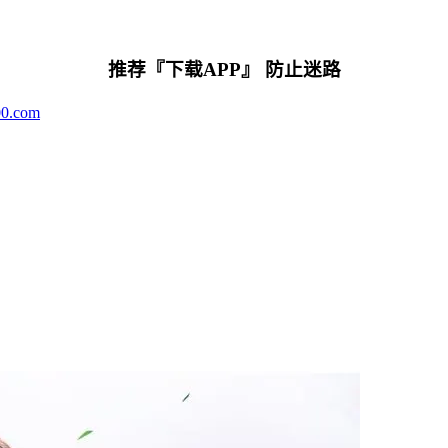
推荐『下载APP』 防止迷路
00.com